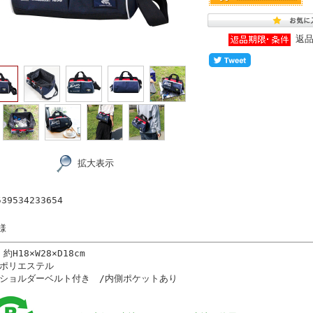
返
拡大表示
39534233654
様
 約H18×W28×D18cm
 ポリエステル
 ショルダーベルト付き /内側ポケットあり