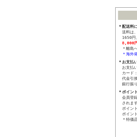
＊配送料
送料は、
165
8,00
＊離島
＊海外
＊お支払
お支払
カード： 
代金引換
銀行振
＊ポイン
会員登
されま
ポイン
ポイン
＊特価