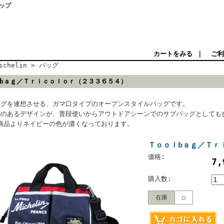
ョップ
カートをみる
｜
ご利
ichelin
>
バッグ
bａｇ／Ｔｒｉｃｏｌｏｒ（２３３６５４）
ッグを連想させる、ガマ口タイプのオープンスタイルバッグです。
感のあるデザインが、普段使いからアウトドアシーンでのサブバッグとしても
年商品よりネイビーの色が濃くなっております。
Ｔｏｏｌbａｇ／Ｔｒ
価格:
7
購入数:
在庫
○