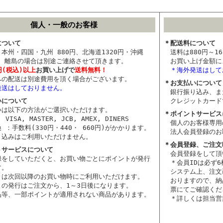
個人・一般のお客様
について
＊配送料について
本州・四国・九州 880円、北海道1320円・沖縄
送料は880円～16
0円、離島の場合は別途ご連絡させて頂きます。
お買い上げ金額に
0円(税込)以上
お買い上げで
送料無料！
＊海外発送はして
への配送は別途費用を頂く場合がございます。
＊お支払いについて
発送はしておりません。
銀行振り込み、ま
いについて
クレジットカード
いは以下の方法がご選択いただけます。
＊ポイントサービス
VISA, MASTER, JCB, AMEX, DINERS
個人のお客様専用
 ：手数料(330円・440・ 660円)がかかります。
法人会員登録のお
り込みはご利用いただけません。
＊会員登録、ご注文
トサービスについて
会員登録をして頂
録をしていただくと、お買い物ごとにポイントが発行
＊会員IDは必ず
す。
システム上、注文
トは次回以降のお買い物時にご利用いただけます。
おりますので、納
トの発行はご注文から、1～3日後になります。
票にてご確認くだ
品等、一部ポイントが適用されない商品があります。
＊詳しくは担当営