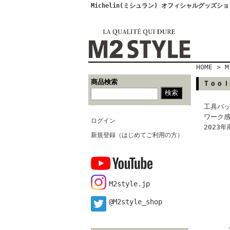
Michelin(ミシュラン) オフィシャルグッズシ
HOME
>
M
商品検索
Ｔｏｏｌ
工具バ
ワーク
ログイン
2023
新規登録（はじめてご利用の方）
M2style.jp
@M2style_shop