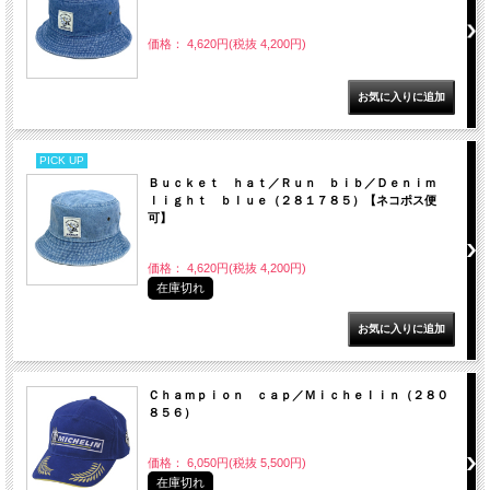
価格： 4,620円(税抜 4,200円)
PICK UP
Ｂｕｃｋｅｔ ｈａｔ／Ｒｕｎ ｂｉｂ／Ｄｅｎｉｍ
ｌｉｇｈｔ ｂｌｕｅ（２８１７８５）【ネコポス便
可】
価格： 4,620円(税抜 4,200円)
在庫切れ
Ｃｈａｍｐｉｏｎ ｃａｐ／Ｍｉｃｈｅｌｉｎ（２８０
８５６）
価格： 6,050円(税抜 5,500円)
在庫切れ