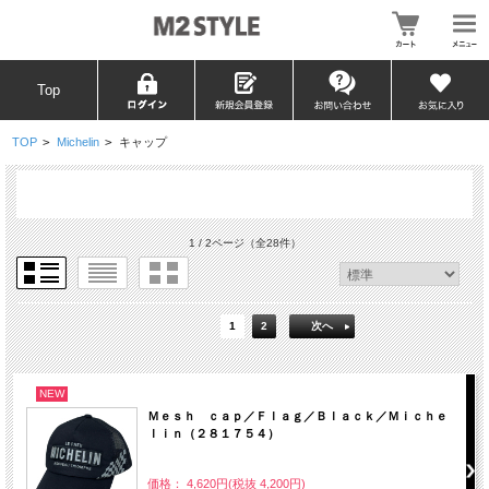
Top
TOP
>
Michelin
>
キャップ
1 / 2ページ
（全28件）
1
2
次へ
NEW
Ｍｅｓｈ ｃａｐ／Ｆｌａｇ／Ｂｌａｃｋ／Ｍｉｃｈｅ
ｌｉｎ（２８１７５４）
価格： 4,620円(税抜 4,200円)