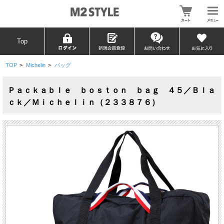
Top
TOP
>
Michelin
>
バッグ
Ｐａｃｋａｂｌｅ ｂｏｓｔｏｎ ｂａｇ ４５／Ｂｌａ
ｃｋ／Ｍｉｃｈｅｌｉｎ（２３３８７６）