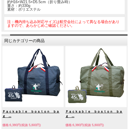
約H16×W21.5×D5.5cm（折り畳み時）
重さ：約330g
素材 : ポリエステル
注：機内持ち込み対応サイズは航空会社によって異なる場合があり
ますので、あらかじめご確認ください。
同じカテゴリーの商品
Ｐａｃｋａｂｌｅ ｂｏｓｔｏｎ ｂａ
Ｐａｃｋａｂｌｅ ｂｏｓｔｏｎ ｂａ
ｇ ...
ｇ ...
価格:6,380円(税抜 5,800円)
価格:6,380円(税抜 5,800円)