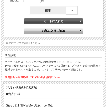
購入数：
個
在庫
○
返品についての詳細はこちら
商品説明
パッカブルボストンバッグが45Lの大容量サイズにリニューアル。
3Wayで使えるのはもちろん。スーツケースへの取付は、ズリ落ちや荷物の揺れを
軽減できるベルトがあるので、ストレスフリーのカート移動です。
機内持ち込み対応サイズ（3辺の合計約115cm)
JAN：4539534233876
■商品仕様
Size : 約H38×W55×D22cm 約45L