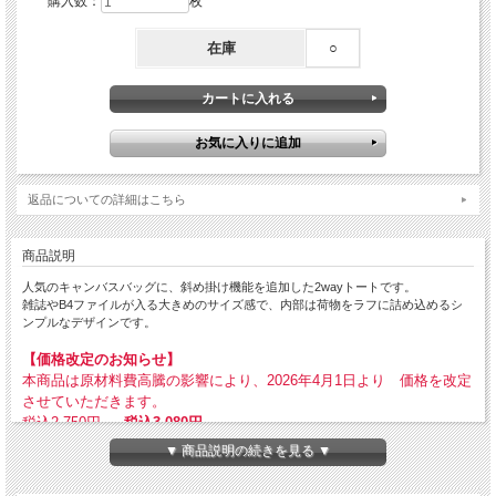
購入数：
枚
在庫
○
返品についての詳細はこちら
商品説明
人気のキャンバスバッグに、斜め掛け機能を追加した2wayトートです。
雑誌やB4ファイルが入る大きめのサイズ感で、内部は荷物をラフに詰め込めるシ
ンプルなデザインです。
【価格改定のお知らせ】
本商品は原材料費高騰の影響により、2026年4月1日より 価格を改定
させていただきます。
税込2,750円 →
税込3,080円
▼ 商品説明の続きを見る ▼