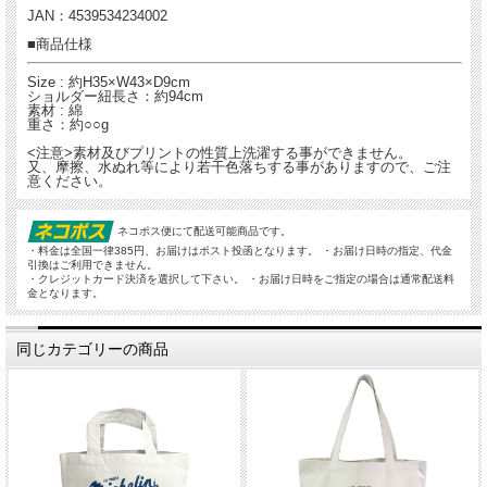
JAN：4539534234002
■商品仕様
Size : 約H35×W43×D9cm
ショルダー紐長さ：約94cm
素材 : 綿
重さ：約○○g
<注意>素材及びプリントの性質上洗濯する事ができません。
又、摩擦、水ぬれ等により若干色落ちする事がありますので、ご注
意ください。
ネコポス便にて配送可能商品です。
・料金は全国一律385円、お届けはポスト投函となります。 ・お届け日時の指定、代金
引換はご利用できません。
・クレジットカード決済を選択して下さい。 ・お届け日時をご指定の場合は通常配送料
金となります。
同じカテゴリーの商品