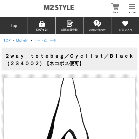
Top
TOP
>
Michelin
>
トート&ポーチ
２ｗａｙ ｔｏｔｅｂａｇ／Ｃｙｃｌｉｓｔ／Ｂｌａｃｋ
（２３４００２）【ネコポス便可】