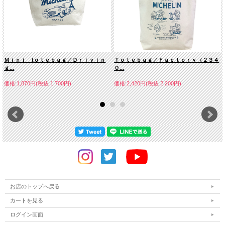
Ｍｉｎｉ tｏｔｅｂａｇ／Ｄｒｉｖｉｎ
Ｔｏｔｅｂａｇ／Ｆａｃｔｏｒｙ（２３４
ｇ...
０...
価格:1,870円(税抜 1,700円)
価格:2,420円(税抜 2,200円)
お店のトップへ戻る
カートを見る
ログイン画面