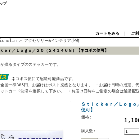
ョップ
カートをみる
｜
ご利
ichelin
>
アクセサリー&インテリア小物
ｋｅｒ／Ｌｏｇｏ／２０（２４１４６８）【ネコポス便可】
けが残るタイプのステッカーです。
ネコポス便にて配送可能商品です。
全国一律385円、お届けはポスト投函となります。 ・お届け日時の指定、
ジットカード決済を選択して下さい。 ・お届け日時をご指定の場合は通常配
Ｓｔｉｃｋｅｒ／Ｌｏｇｏ
便可】
価格:
1,1
購入数: