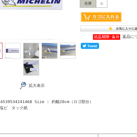
在庫
○
返品に
拡大表示
539534241468 Size : 約幅20cm（ロゴ部分）
 塩ビ タック紙