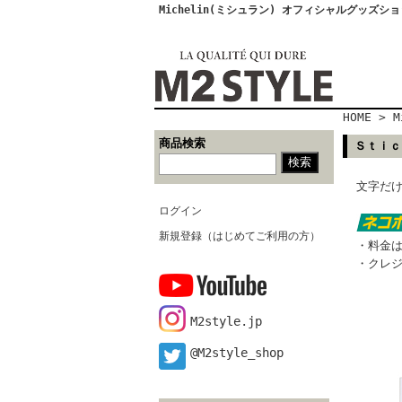
Michelin(ミシュラン) オフィシャルグッズシ
HOME
>
M
商品検索
Ｓｔｉｃ
文字だ
ログイン
新規登録（はじめてご利用の方）
・料金は
・クレ
M2style.jp
@M2style_shop