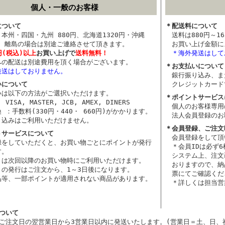
個人・一般のお客様
について
＊配送料について
本州・四国・九州 880円、北海道1320円・沖縄
送料は880円～16
0円、離島の場合は別途ご連絡させて頂きます。
お買い上げ金額に
0円(税込)以上
お買い上げで
送料無料！
＊海外発送はして
への配送は別途費用を頂く場合がございます。
＊お支払いについて
発送はしておりません。
銀行振り込み、ま
いについて
クレジットカード
いは以下の方法がご選択いただけます。
＊ポイントサービス
VISA, MASTER, JCB, AMEX, DINERS
個人のお客様専用
 ：手数料(330円・440・ 660円)がかかります。
法人会員登録のお
り込みはご利用いただけません。
＊会員登録、ご注文
トサービスについて
会員登録をして頂
録をしていただくと、お買い物ごとにポイントが発行
＊会員IDは必ず
す。
システム上、注文
トは次回以降のお買い物時にご利用いただけます。
おりますので、納
トの発行はご注文から、1～3日後になります。
票にてご確認くだ
品等、一部ポイントが適用されない商品があります。
＊詳しくは担当営
ついて
ご注文日の翌営業日から3営業日以内に発送いたします。(営業日＝土、日、