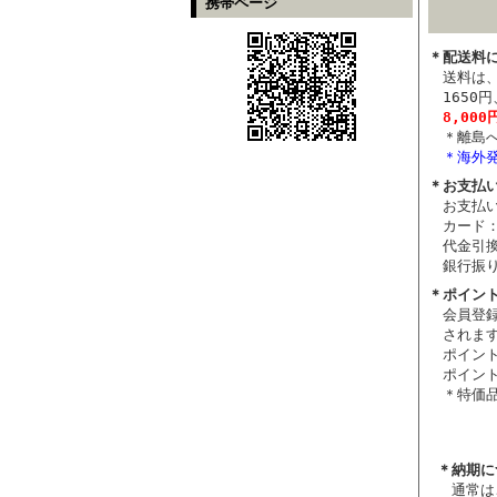
携帯ページ
＊配送料
送料は、
165
8,00
＊離島
＊海外
＊お支払
お支払
カード： 
代金引換
銀行振
＊ポイン
会員登
されま
ポイン
ポイン
＊特価
＊納期に
通常は