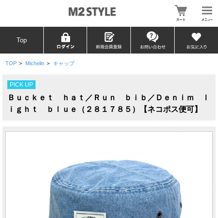
Top
TOP
>
Michelin
>
キャップ
PICK UP
Ｂｕｃｋｅｔ ｈａｔ／Ｒｕｎ ｂｉｂ／Ｄｅｎｉｍ ｌ
ｉｇｈｔ ｂｌｕｅ（２８１７８５）【ネコポス便可】