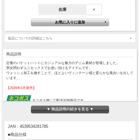
在庫
×
返品についての詳細はこちら
商品説明
定番のバケットハットにカジュアルな魅力のデニム素材が登場しました。
男女問わずユニセックスでお使い頂けるアイテムです。
ウォッシュ加工を施すことで、ほどよいヴィンテージ感と柔らかな風合いを出して
います。
【2026年3月発売】
ネコポス便にて配送可能商品です。
・料金は全国一律385円、お届けはポスト投函となります。 ・お届け日時の指定、
▼ 商品説明の続きを見る ▼
代金引換はご利用できません。
・クレジットカード決済を選択して下さい。 ・お届け日時をご指定の場合は通常
配送料金となります。
JAN：4539534281785
■商品仕様